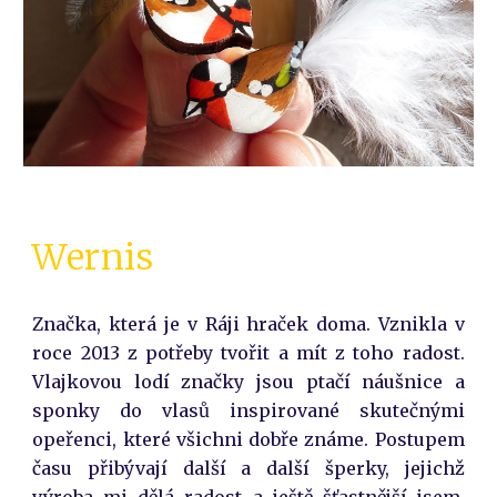
Wernis
Značka, která je v
Ráji hraček
doma. Vznikla
v
roce 2013
z potřeby tvořit a mít z toho radost.
Vlajkovou lodí značky jsou ptačí náušnice a
sponky do vlasů inspirované skutečnými
opeřenci, které všichni dobře známe. Postupem
času přibývají další a další šperky, jejichž
výroba mi dělá radost a ještě šťastnější jsem,